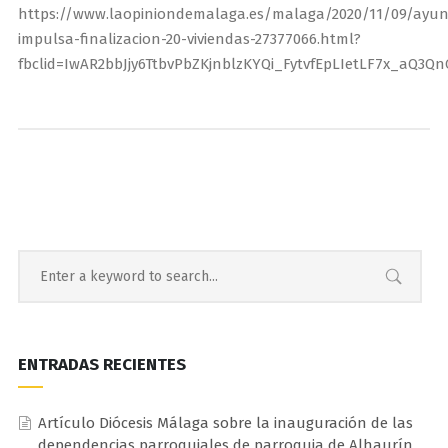
https://www.laopiniondemalaga.es/malaga/2020/11/09/ayu
impulsa-finalizacion-20-viviendas-27377066.html?
fbclid=IwAR2bbJjy6TtbvPbZKjnblzKYQi_FytvfEpLIetLF7x_aQ3Q
ENTRADAS RECIENTES
Artículo Diócesis Málaga sobre la inauguración de las
dependencias parroquiales de parroquia de Alhaurín